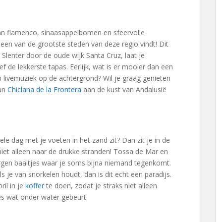
an flamenco, sinaasappelbomen en sfeervolle
a, een van de grootste steden van deze regio vindt! Dit
 Slenter door de oude wijk Santa Cruz, laat je
f de lekkerste tapas. Eerlijk, wat is er mooier dan een
livemuziek op de achtergrond? Wil je graag genieten
aan
Chiclana de la Frontera
aan de kust van Andalusië
hele dag met je voeten in het zand zit? Dan zit je in de
iet alleen naar de drukke stranden! Tossa de Mar en
orgen baaitjes waar je soms bijna niemand tegenkomt.
s je van snorkelen houdt, dan is dit echt een paradijs.
il in je
koffer
te doen, zodat je straks niet alleen
es wat onder water gebeurt.