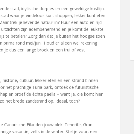
ende stad, idyllische dorpjes en een geweldige kustlijn.
 stad waar je eindeloos kunt shoppen, lekker kunt eten
r trek je liever de natuur in? Huur een auto en rijd
 uitzichten zijn adembenemend en je komt de leukste
ijs te betalen? Zorg dan dat je buiten het hoogseizoen
n prima rond mei/juni. Houd er alleen wel rekening
n je dus een lange broek en een trui of vest
 historie, cultuur, lekker eten en een strand binnen
or het prachtige Turia-park, ontdek de futuristische
p en proef de échte paella – want ja, die komt hier
 zo het brede zandstrand op. Ideaal, toch?
de Canarische Eilanden jouw plek. Tenerife, Gran
nige vakantie, zelfs in de winter. Stel je voor, een