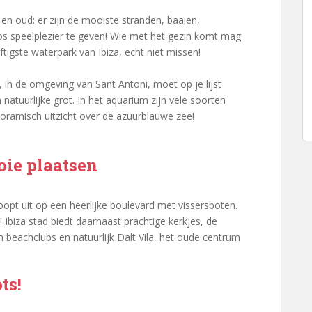
en oud: er zijn de mooiste stranden, baaien,
s speelplezier te geven! Wie met het gezin komt mag
igste waterpark van Ibiza, echt niet missen!
in de omgeving van Sant Antoni, moet op je lijst
 natuurlijke grot. In het aquarium zijn vele soorten
noramisch uitzicht over de azuurblauwe zee!
oie plaatsen
loopt uit op een heerlijke boulevard met vissersboten.
! Ibiza stad biedt daarnaast prachtige kerkjes, de
n beachclubs en natuurlijk Dalt Vila, het oude centrum
ts!